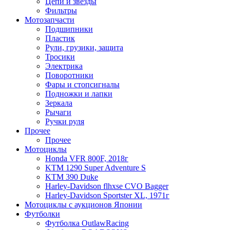
Цепи и звезды
Фильтры
Мотозапчасти
Подшипники
Пластик
Рули, грузики, защита
Тросики
Электрика
Поворотники
Фары и стопсигналы
Подножки и лапки
Зеркала
Рычаги
Ручки руля
Прочее
Прочее
Мотоциклы
Honda VFR 800F, 2018г
KTM 1290 Super Adventure S
KTM 390 Duke
Harley-Davidson flhxse CVO Bagger
Harley-Davidson Sportster XL, 1971г
Мотоциклы с аукционов Японии
Футболки
Футболка OutlawRacing