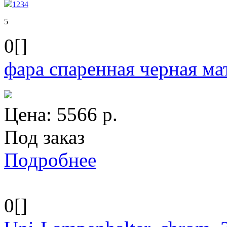
1
2
3
4
5
0[]
фара спаренная черная м
Цена:
5566
р.
Под заказ
Подробнее
0[]